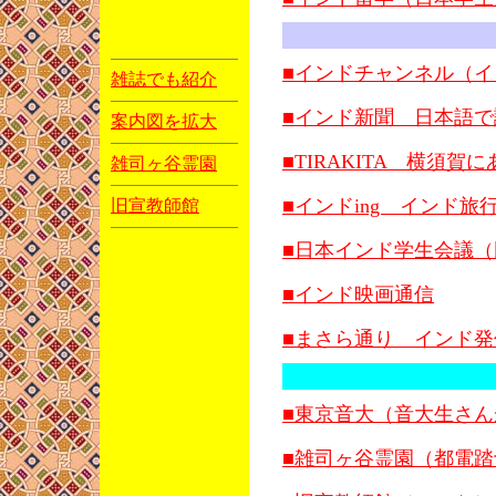
■インドチャンネル（
雑誌でも紹介
■インド新聞 日本語
案内図を拡大
■TIRAKITA 横須
雑司ヶ谷霊園
■インドing インド
旧宣教師館
■日本インド学生会議
■インド映画通信
■まさら通り インド発
■東京音大（音大生さ
■雑司ヶ谷霊園（都電