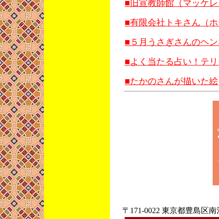
■旧宣教師館（マッケ
■有限会社トキさん（
■５月うさぎさんのヘ
■よく当たる占い！テ
■たかのさんが描いた絵
〒171-0022 東京都豊島区南