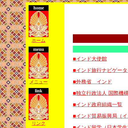
home
ホーム
menu
■インド大使館
■インド旅行ナビゲー
■外務省 インド
メニュー
link
■独立行政法人 国際機構
■インド政府組織一覧
■インド貿易振興局（
リンク
■インド留学（日本学